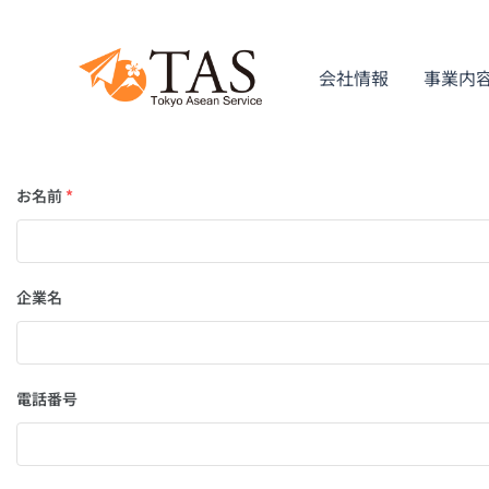
内
容
を
会社情報
事業内
ス
キ
ッ
プ
お名前
*
企業名
電話番号